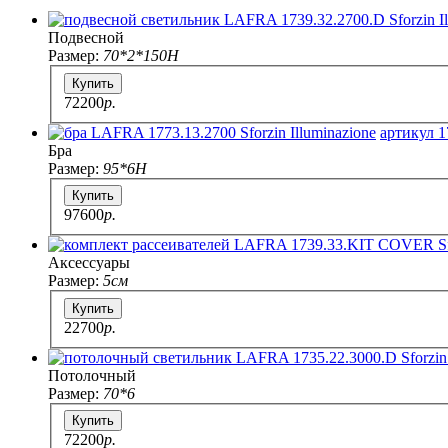
Подвесной
Размер:
70*2*150H
Купить
72200
p.
артикул 1
Бра
Размер:
95*6H
Купить
97600
p.
Аксессуары
Размер:
5см
Купить
22700
p.
Потолочный
Размер:
70*6
Купить
72200
p.