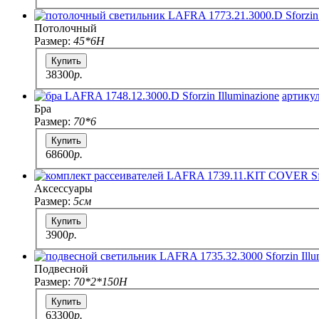
Потолочный
Размер:
45*6H
Купить
38300
p.
артикул
Бра
Размер:
70*6
Купить
68600
p.
Аксессуары
Размер:
5см
Купить
3900
p.
Подвесной
Размер:
70*2*150H
Купить
63300
p.