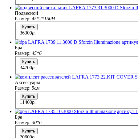
Подвесной
Размер:
45*2*150H
Купить
36300
p.
артикул
Бра
Размер:
45*6
Купить
34700
p.
Аксессуары
Размер:
5см
Купить
11400
p.
артикул 1
Бра
Размер:
30*6
Купить
20600
p.