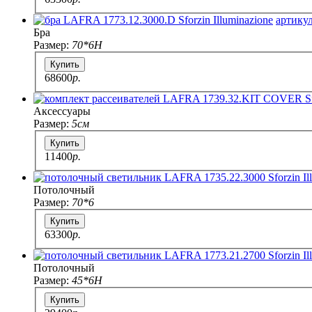
артикул
Бра
Размер:
70*6H
Купить
68600
p.
Аксессуары
Размер:
5см
Купить
11400
p.
Потолочный
Размер:
70*6
Купить
63300
p.
Потолочный
Размер:
45*6H
Купить