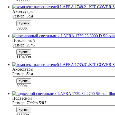
Аксессуары
Размер:
5см
Купить
3900
p.
Потолочный
Размер:
95*6
Купить
110400
p.
Аксессуары
Размер:
5см
Купить
3900
p.
Подвесной
Размер:
70*2*150H
Купить
63300
p.