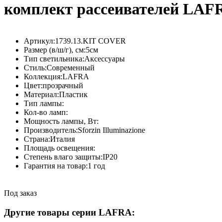
комплект рассеивателей LAFR
Артикул:
1739.13.KIT COVER
Размер (в/ш/г), см:
5см
Тип светильника:
Аксессуары
Стиль:
Современный
Коллекция:
LAFRA
Цвет:
прозрачный
Материал:
Пластик
Тип лампы:
Кол-во ламп:
Мощность лампы, Вт:
Производитель:
Sforzin Illuminazione
Страна:
Италия
Площадь освещения:
Степень влаго защиты:
IP20
Гарантия на товар:
1 год
Под заказ
Другие товары серии LAFRA: