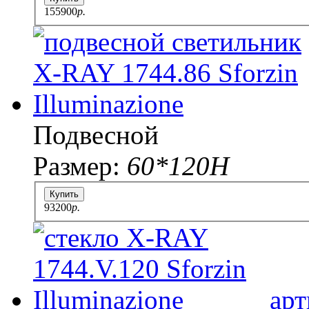
155900
p.
Подвесной
Размер:
60*120Н
Купить
93200
p.
арт