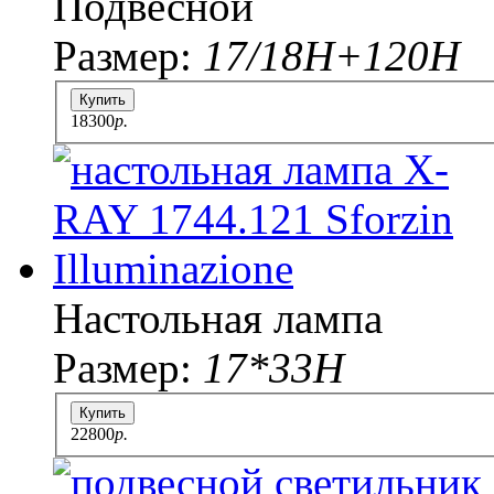
Подвесной
Размер:
17/18Н+120Н
Купить
18300
p.
Настольная лампа
Размер:
17*33H
Купить
22800
p.