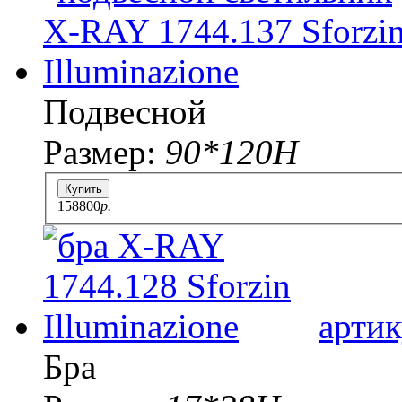
Подвесной
Размер:
90*120H
Купить
158800
p.
артик
Бра