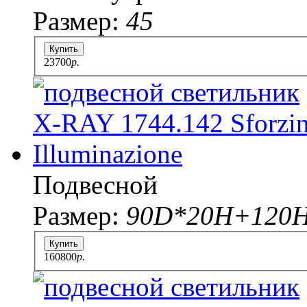
Размер:
45
Купить
23700
p.
Подвесной
Размер:
90D*20Н+120
Купить
160800
p.