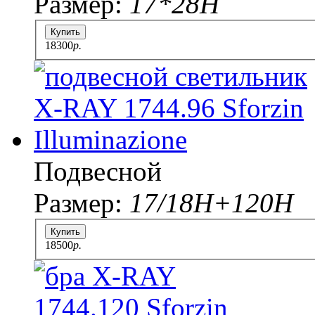
Размер:
17*28H
Купить
18300
p.
Подвесной
Размер:
17/18Н+120Н
Купить
18500
p.