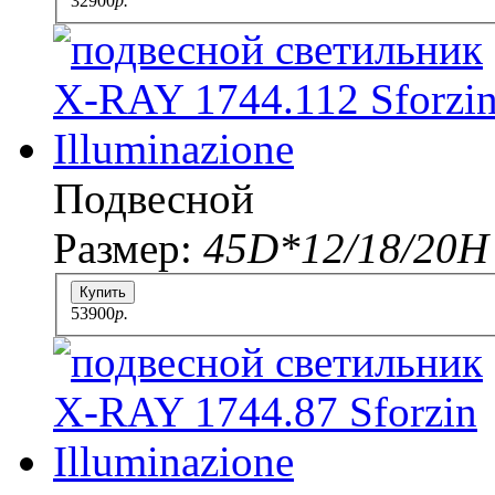
32900
p.
Подвесной
Размер:
45D*12/18/20Н
Купить
53900
p.