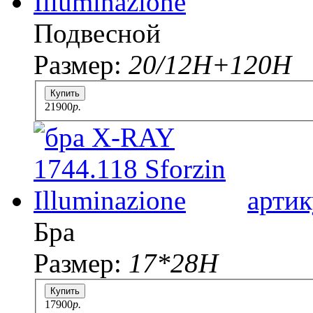
Подвесной
Размер:
20/12Н+120Н
Купить
21900
p.
артик
Бра
Размер:
17*28H
Купить
17900
p.