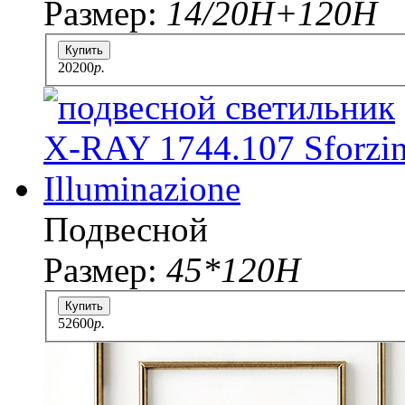
Размер:
14/20Н+120Н
Купить
20200
p.
Подвесной
Размер:
45*120H
Купить
52600
p.