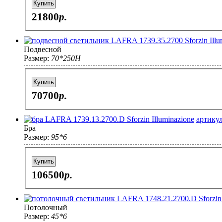
Купить
21800
p.
Подвесной
Размер:
70*250H
Купить
70700
p.
артикул
Бра
Размер:
95*6
Купить
106500
p.
Потолочный
Размер:
45*6