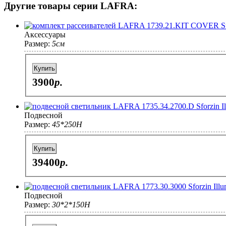
Другие товары серии LAFRA:
Аксессуары
Размер:
5см
Купить
3900
p.
Подвесной
Размер:
45*250H
Купить
39400
p.
Подвесной
Размер:
30*2*150H