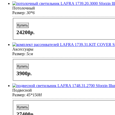
Потолочный
Размер:
30*6
Купить
24200
p.
Аксессуары
Размер:
5см
Купить
3900
p.
Подвесной
Размер:
45*150H
Купить
27400
p.