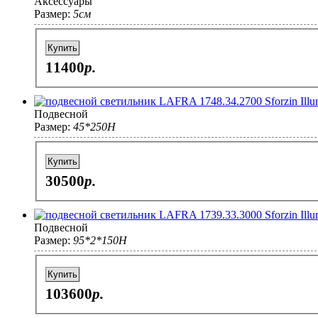
Аксессуары
Размер:
5см
Купить
11400
p.
Подвесной
Размер:
45*250H
Купить
30500
p.
Подвесной
Размер:
95*2*150H
Купить
103600
p.