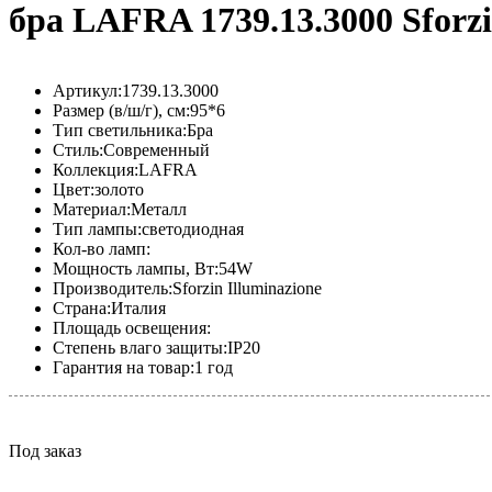
бра LAFRA 1739.13.3000 Sforz
Артикул:
1739.13.3000
Размер (в/ш/г), см:
95*6
Тип светильника:
Бра
Стиль:
Современный
Коллекция:
LAFRA
Цвет:
золото
Материал:
Металл
Тип лампы:
светодиодная
Кол-во ламп:
Мощность лампы, Вт:
54W
Производитель:
Sforzin Illuminazione
Страна:
Италия
Площадь освещения:
Степень влаго защиты:
IP20
Гарантия на товар:
1 год
Под заказ