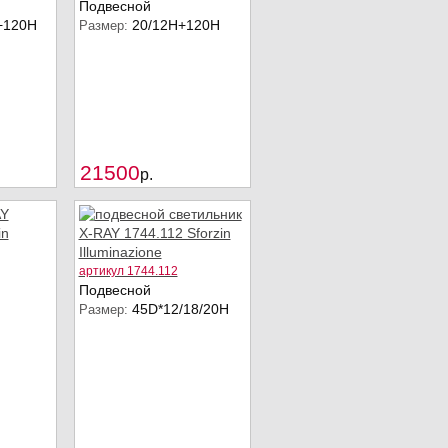
Подвесной
+120Н
20/12Н+120Н
Размер:
Купить
Купить
21500
p.
артикул 1744.112
Подвесной
45D*12/18/20Н
Размер: