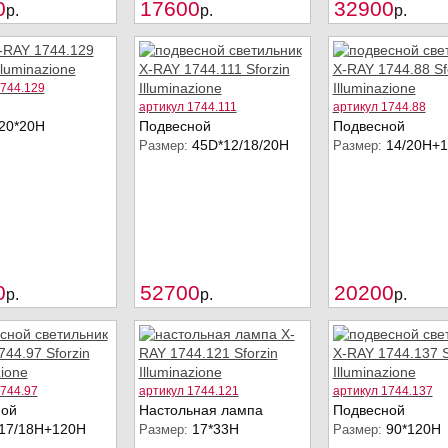
Купить
Купить
0
17600
32900
p.
p.
p.
1744.129
артикул 1744.111
артикул 1744.88
20*20H
Подвесной
Подвесной
45D*12/18/20Н
14/20Н+
Размер:
Размер:
Купить
Купить
0
52700
20200
p.
p.
p.
1744.97
артикул 1744.121
артикул 1744.137
ной
Настольная лампа
Подвесной
17/18Н+120Н
17*33H
90*120H
Размер:
Размер: