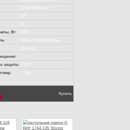
Стекло/Металл
G9
1
мпы, Вт:
40W
ль:
Sforzin Illuminazione
Италия
вещения:
го защиты:
IP20
товар:
1 год
Купить