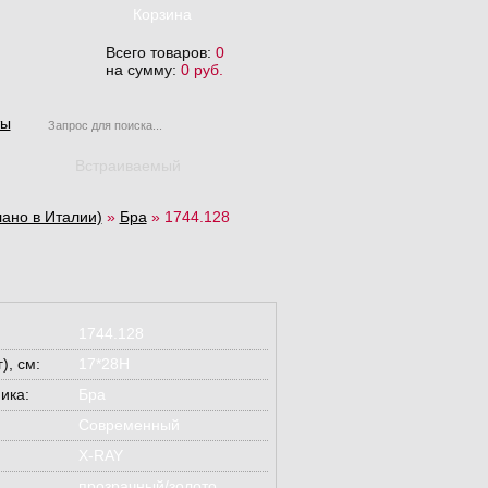
Корзина
Всего товаров:
0
на сумму:
0 руб.
ты
Встраиваемый
ано в Италии)
»
Бра
»
1744.128
1744.128
), см:
17*28H
ика:
Бра
Современный
X-RAY
прозрачный/золото