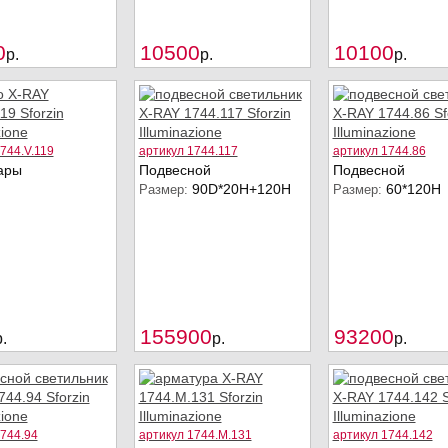
Купить
Купить
0
10500
10100
p.
p.
p.
744.V.119
артикул 1744.117
артикул 1744.86
ары
Подвесной
Подвесной
90D*20H+120H
60*120Н
Размер:
Размер:
Купить
Купить
155900
93200
.
p.
p.
1744.94
артикул 1744.M.131
артикул 1744.142