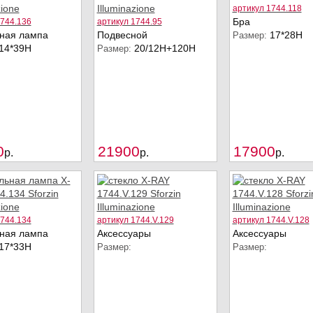
артикул 1744.118
Бра
1744.136
артикул 1744.95
ная лампа
Подвесной
17*28H
Размер:
14*39Н
20/12Н+120Н
Размер:
Купить
Купить
0
21900
17900
p.
p.
p.
1744.134
артикул 1744.V.129
артикул 1744.V.128
ная лампа
Аксессуары
Аксессуары
17*33Н
Размер:
Размер: