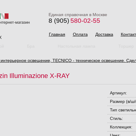
Единая справочная в Москве
8 (905)
580-02-55
Главная
Оплата
Доставка
Контак
X
ой
Бра
Настольная лампа
Торшер
нтерьерное освещение, TECNICO - техническое освещение. Сдел
in Illuminazione X-RAY
Артикул:
Размер (в/ш/г
Тип светильн
Стиль:
Коллекция:
Цвет: