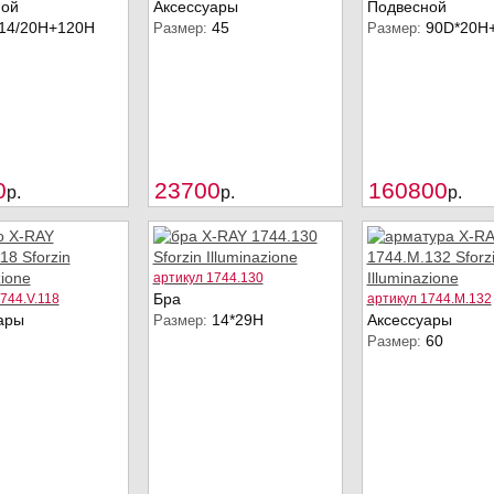
ной
Аксессуары
Подвесной
14/20Н+120Н
45
90D*20Н
Размер:
Размер:
Купить
Купить
0
23700
160800
p.
p.
p.
артикул 1744.130
Бра
744.V.118
артикул 1744.M.132
ары
14*29H
Аксессуары
Размер:
60
Размер: