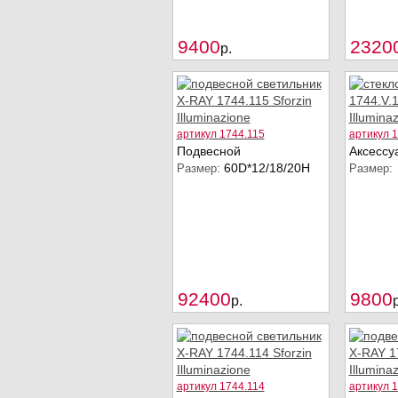
Купить
9400
2320
p.
артикул 1744.115
артикул 1
Подвесной
Аксессу
60D*12/18/20H
Размер:
Размер:
Купить
92400
9800
p.
p
артикул 1744.114
артикул 