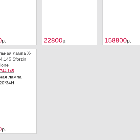
Купить
Купить
0
22800
158800
p.
p.
p.
1744.145
ная лампа
20*34Н
Купить
0
p.