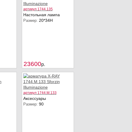
артикул 1744.135
Настольная лампа
20*34Н
Размер:
Купить
Купить
23600
p.
артикул 1744.M.133
Аксессуары
90
Размер: