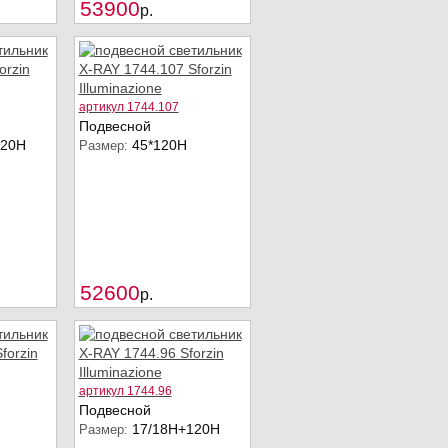
Купить
Купить
53900
p.
артикул 1744.107
Подвесной
120Н
45*120H
Размер:
Купить
Купить
52600
p.
артикул 1744.96
Подвесной
17/18Н+120Н
Размер: