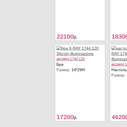
Купить
22100
1830
p.
артикул 1744.120
Бра
артикул 
14*29H
Настоль
Размер:
Размер:
Купить
17200
4620
p.