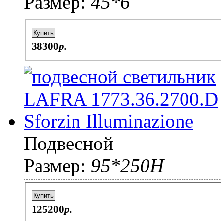
Размер:
45*6
Купить
38300
p.
Подвесной
Размер:
95*250H
Купить
125200
p.