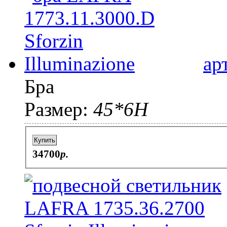
ар
Бра
Размер:
45*6H
Купить
34700
p.