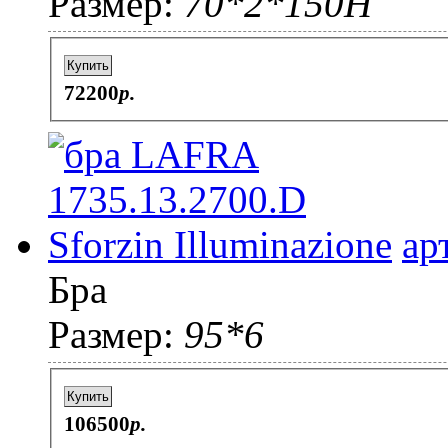
Размер:
70*2*150H
Купить
72200
p.
ар
Бра
Размер:
95*6
Купить
106500
p.