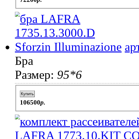
ар
Бра
Размер:
95*6
Купить
106500
p.