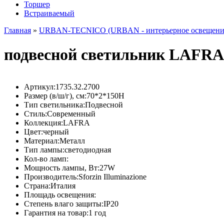
Торшер
Встраиваемый
Главная
»
URBAN-TECNICO (URBAN - интерьерное освещение, 
подвесной светильник LAFRA 1
Артикул:
1735.32.2700
Размер (в/ш/г), см:
70*2*150H
Тип светильника:
Подвесной
Стиль:
Современный
Коллекция:
LAFRA
Цвет:
черный
Материал:
Металл
Тип лампы:
светодиодная
Кол-во ламп:
Мощность лампы, Вт:
27W
Производитель:
Sforzin Illuminazione
Страна:
Италия
Площадь освещения:
Степень влаго защиты:
IP20
Гарантия на товар:
1 год