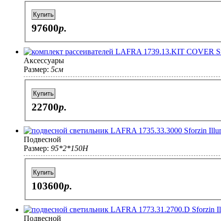
Купить
97600
p.
Аксессуары
Размер:
5см
Купить
22700
p.
Подвесной
Размер:
95*2*150H
Купить
103600
p.
Подвесной