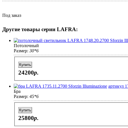
Под заказ
Другие товары серии LAFRA:
Потолочный
Размер:
30*6
Купить
24200
p.
артикул 1
Бра
Размер:
45*6
Купить
25800
p.