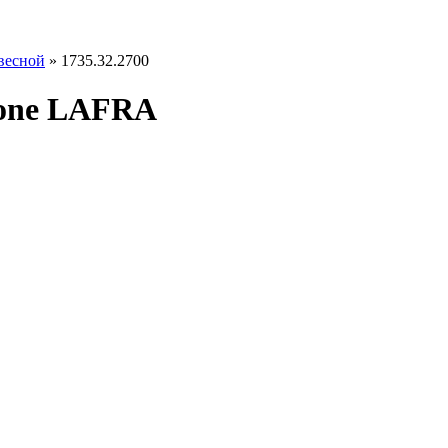
весной
»
1735.32.2700
zione LAFRA