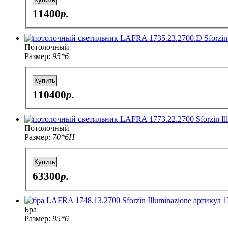
11400
p.
Потолочный
Размер:
95*6
Купить
110400
p.
Потолочный
Размер:
70*6H
Купить
63300
p.
артикул 1
Бра
Размер:
95*6