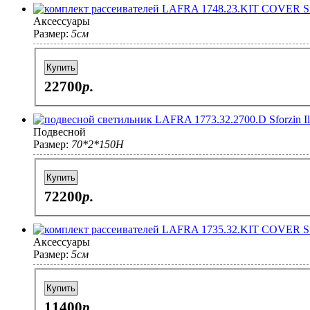
Аксессуары
Размер:
5см
Купить
22700
p.
Подвесной
Размер:
70*2*150H
Купить
72200
p.
Аксессуары
Размер:
5см
Купить
11400
p.