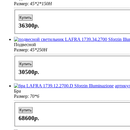
Размер:
45*2*150H
Купить
36300
p.
Подвесной
Размер:
45*250H
Купить
30500
p.
артикул
Бра
Размер:
70*6
Купить
68600
p.