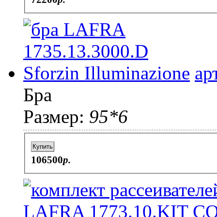
ар
Бра
Размер:
95*6
Купить
106500
p.