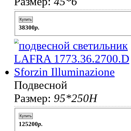
Размер:
45*6
Купить
38300
p.
Подвесной
Размер:
95*250H
Купить
125200
p.