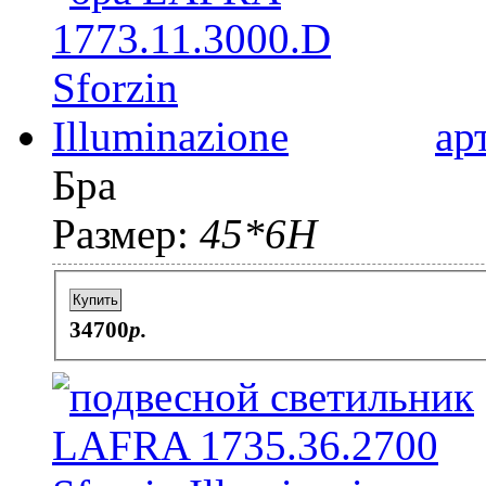
ар
Бра
Размер:
45*6H
Купить
34700
p.