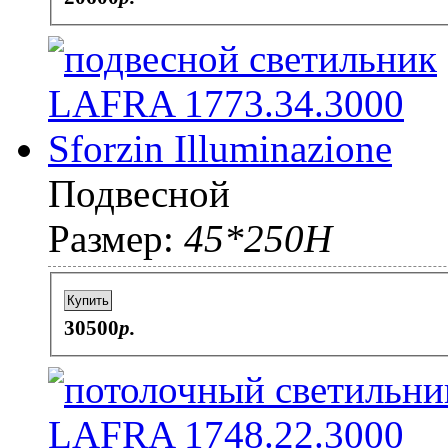
Подвесной
Размер:
45*250H
Купить
30500
p.