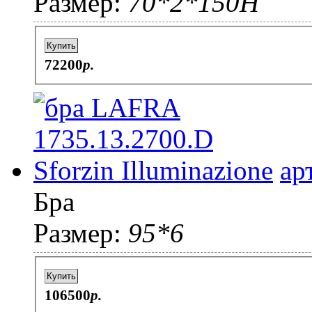
Размер:
70*2*150H
Купить
72200
p.
ар
Бра
Размер:
95*6
Купить
106500
p.