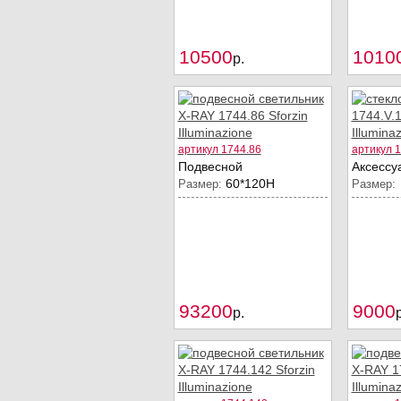
10500
1010
Купить
p.
артикул 1744.86
артикул 1
Подвесной
Аксессу
60*120Н
Размер:
Размер:
93200
9000
Купить
p.
p