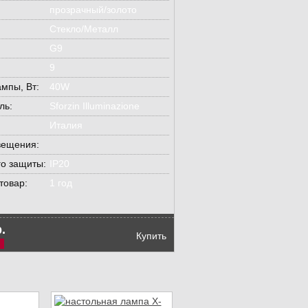
прозрачный/золото
Стекло/Металл
G9
9
мпы, Вт:
40W
ль:
Sforzin Illuminazione
Италия
вещения:
го защиты:
IP20
товар:
1 год
.
Купить