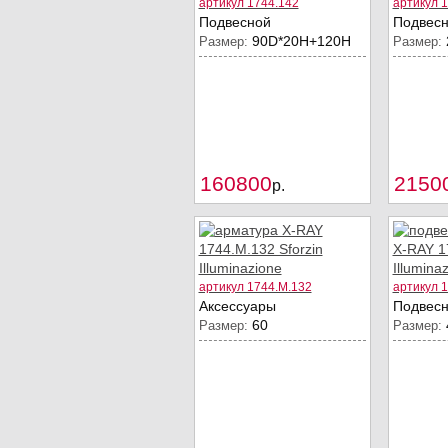
артикул 1744.142
артикул 
Подвесной
Подвес
90D*20Н+120Н
Размер:
Размер:
160800
2150
Купить
p.
артикул 1744.M.132
артикул 
Аксессуары
Подвес
60
Размер:
Размер: