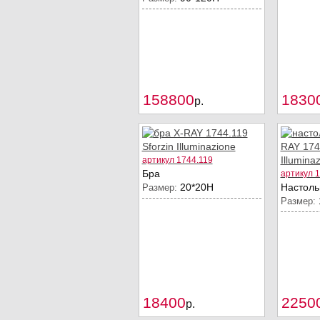
158800
1830
Купить
p.
артикул 1744.119
Бра
артикул 
20*20H
Настоль
Размер:
Размер:
18400
2250
Купить
p.