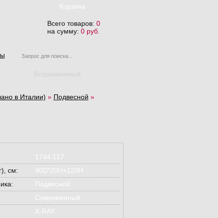
Корзина
Всего товаров:
0
на сумму:
0 руб.
ты
Встраиваемый
ано в Италии)
»
Подвесной
»
1744.117
), см:
90D*20H+120H
ика:
Подвесной
Современный
X-RAY