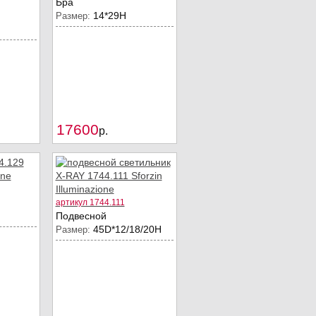
Бра
14*29H
Размер:
17600
Купить
Купить
p.
артикул 1744.111
Подвесной
45D*12/18/20Н
Размер: