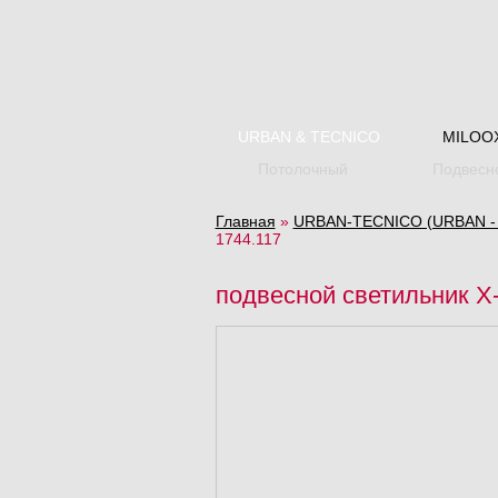
URBAN & TECNICO
MILOO
Потолочный
Подвесн
Главная
»
URBAN-TECNICO (URBAN - и
1744.117
подвесной светильник X-