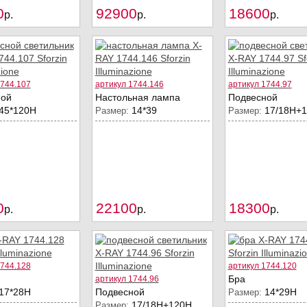
0
92900
18600
Купить
Купить
p.
p.
p.
1744.107
артикул 1744.146
артикул 1744.97
ной
Настольная лампа
Подвесной
45*120H
14*39
17/18Н+
Размер:
Размер:
0
22100
18300
Купить
Купить
p.
p.
p.
1744.128
артикул 1744.120
Бра
артикул 1744.96
17*28H
Подвесной
14*29H
Размер:
17/18Н+120Н
Размер: