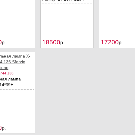
0
18500
17200
Купить
Купить
p.
p.
p.
1744.136
ная лампа
14*39Н
0
Купить
p.