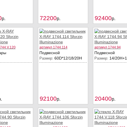
0
72200
92400
Купить
Купить
p.
p.
p.
744.V.120
артикул 1744.114
артикул 1744.94
ары
Подвесной
Подвесной
60D*12/18/20H
14/20Н+
Размер:
Размер:
92100
20400
Купить
Купить
.
p.
p.