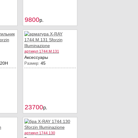
9800
Купить
Купить
p.
артикул 1744.M.131
Аксессуары
120Н
45
Размер:
23700
Купить
Купить
p.
артикул 1744.130