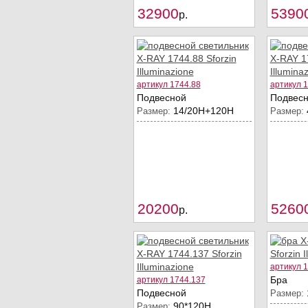
32900
5390
Купить
p.
артикул 1744.88
артикул 
Подвесной
Подвес
14/20Н+120Н
Размер:
Размер:
20200
5260
Купить
p.
артикул 
Бра
артикул 1744.137
Подвесной
Размер:
90*120H
Размер: