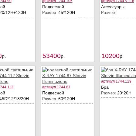
1744.90
артикул 1744.106
артикул 1744.V.118
ной
Подвесной
Аксессуары
20/12Н+120Н
45*120H
Размер:
Размер:
0
53400
10200
Купить
Купить
p.
p.
p.
артикул 1744.129
Бра
1744.112
артикул 1744.87
ной
Подвесной
20*20H
Размер:
45D*12/18/20Н
60*120Н
Размер: