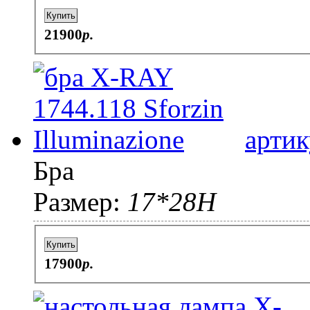
Купить
21900
p.
артик
Бра
Размер:
17*28H
Купить
17900
p.