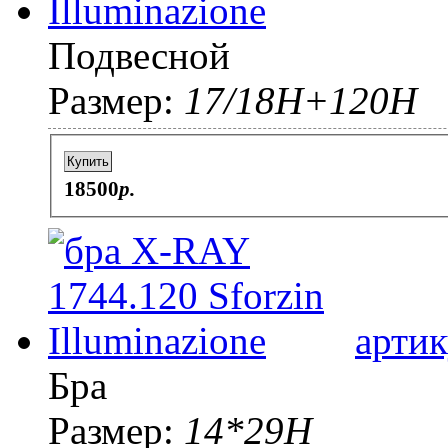
Подвесной
Размер:
17/18Н+120Н
Купить
18500
p.
артик
Бра
Размер:
14*29H