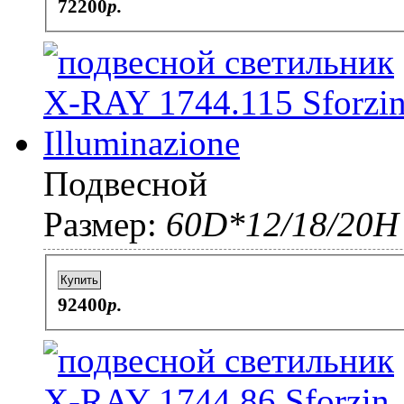
72200
p.
Подвесной
Размер:
60D*12/18/20H
Купить
92400
p.