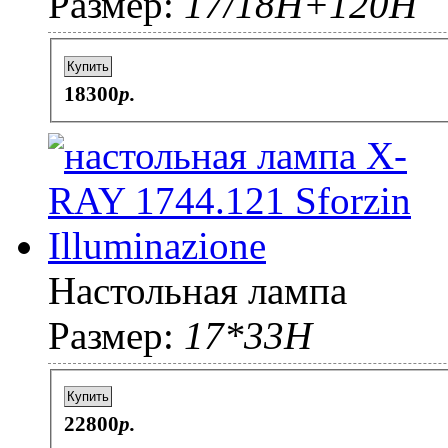
Размер:
17/18Н+120Н
Купить
18300
p.
Настольная лампа
Размер:
17*33H
Купить
22800
p.