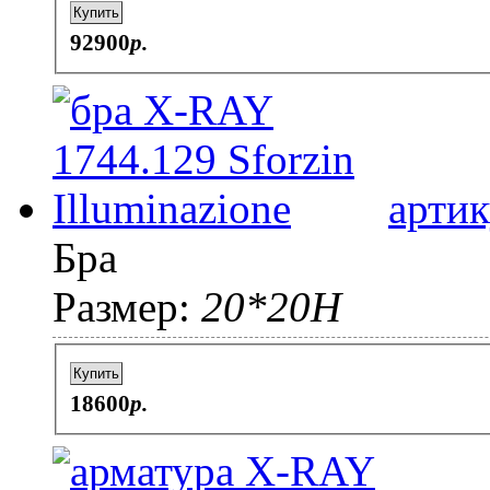
Купить
92900
p.
артик
Бра
Размер:
20*20H
Купить
18600
p.