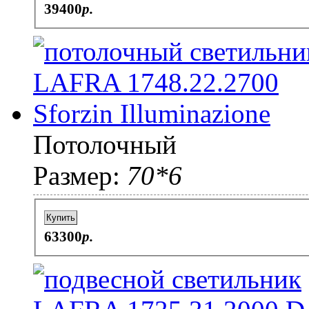
39400
p.
Потолочный
Размер:
70*6
Купить
63300
p.