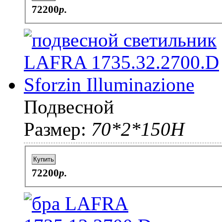
72200
p.
Подвесной
Размер:
70*2*150H
Купить
72200
p.