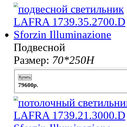
Подвесной
Размер:
70*250H
Купить
79600
p.