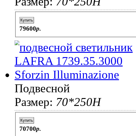
Размер:
70*250H
Купить
79600
p.
Подвесной
Размер:
70*250H
Купить
70700
p.