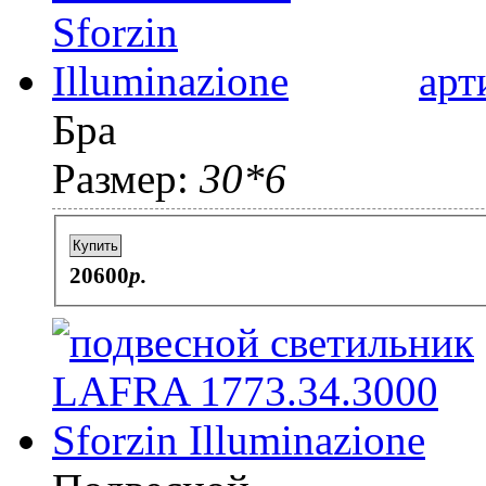
арт
Бра
Размер:
30*6
Купить
20600
p.