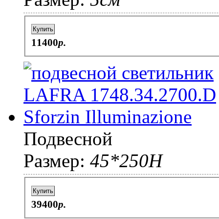
Купить
11400
p.
Подвесной
Размер:
45*250H
Купить
39400
p.