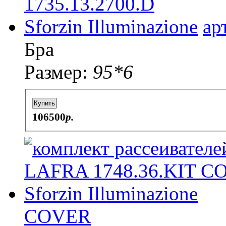
ар
Бра
Размер:
95*6
Купить
106500
p.
COVER