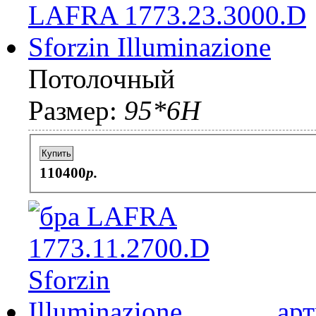
Потолочный
Размер:
95*6H
Купить
110400
p.
арт