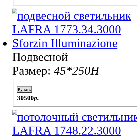
Подвесной
Размер:
45*250H
Купить
30500
p.