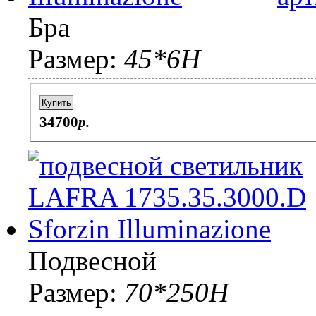
Бра
Размер:
45*6H
Купить
34700
p.
Подвесной
Размер:
70*250H