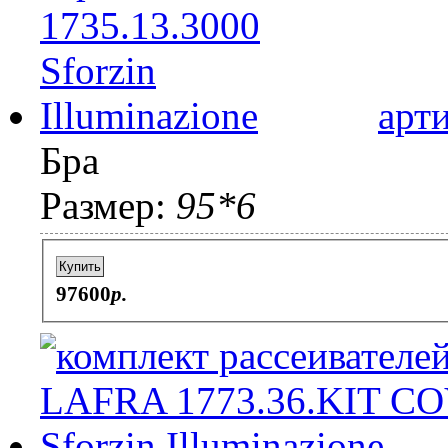
арт
Бра
Размер:
95*6
Купить
97600
p.