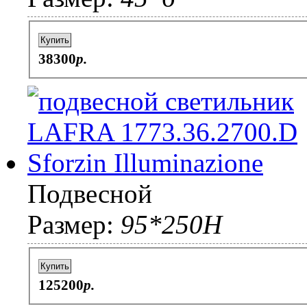
Купить
38300
p.
Подвесной
Размер:
95*250H
Купить
125200
p.