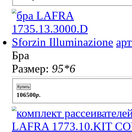
ар
Бра
Размер:
95*6
Купить
106500
p.