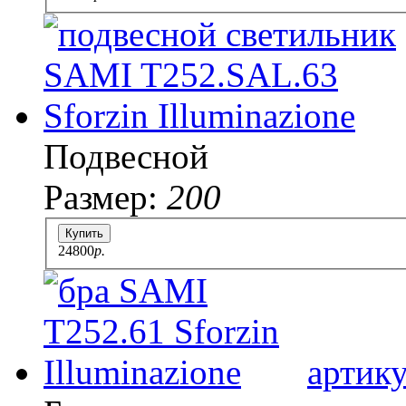
Подвесной
Размер:
200
Купить
24800
p.
артик