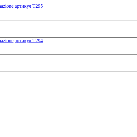
артикул T295
артикул T294