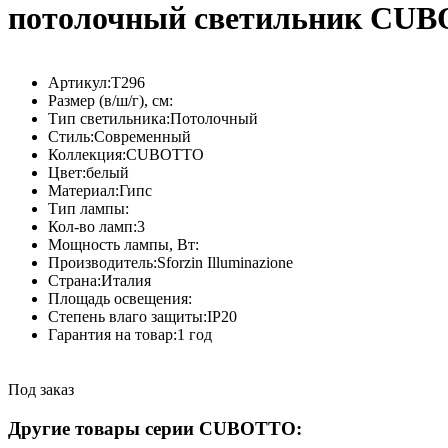
потолочный светильник CUBO
Артикул:
T296
Размер (в/ш/г), см:
Тип светильника:
Потолочный
Стиль:
Современный
Коллекция:
CUBOTTO
Цвет:
белый
Материал:
Гипс
Тип лампы:
Кол-во ламп:
3
Мощность лампы, Вт:
Производитель:
Sforzin Illuminazione
Страна:
Италия
Площадь освещения:
Степень влаго защиты:
IP20
Гарантия на товар:
1 год
Под заказ
Другие товары серии CUBOTTO: