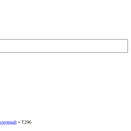
олочный
»
T296